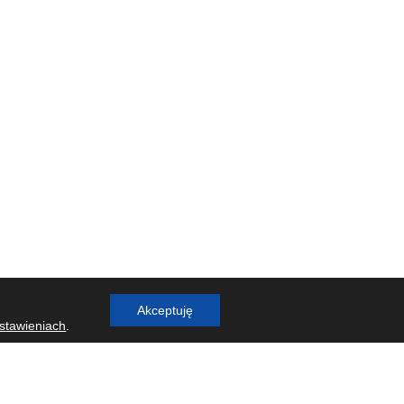
Akceptuję
stawieniach
.