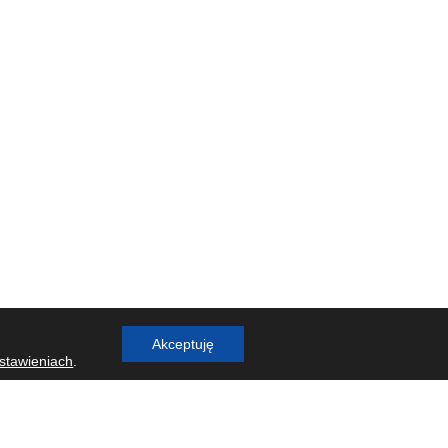
Akceptuję
stawieniach
.