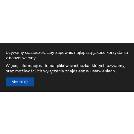
Używamy ciasteczek, aby zapewnić najlepszą jakość korzystania
z naszej witryny.
Więcej informacji na temat plików ciasteczka, których używamy,
oraz możliwości ich wyłączenia znajdziesz w
ustawieniach
.
Akceptuję