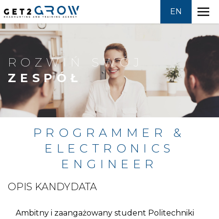
EN
Skip
to
HEADHUNTING
content
ROZWIŃ SWÓJ
ZESPÓŁ
OFERTY PRACY
SZKOLENIA
PROGRAMMER &
GROWPEDIA
ELECTRONICS
O NAS
ENGINEER
OPIS KANDYDATA
KONTAKT
Ambitny i zaangażowany student Politechniki