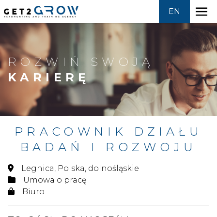
EN
Skip
to
HEADHUNTING
content
ROZWIŃ SWOJĄ
KARIERĘ
OFERTY PRACY
SZKOLENIA
PRACOWNIK DZIAŁU
GROWPEDIA
BADAŃ I ROZWOJU
O NAS
Legnica, Polska, dolnośląskie
Umowa o pracę
KONTAKT
Biuro