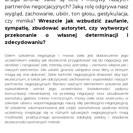
partnerów negocjacyjnych? Jaką rolę odgrywa nasz
wygląd, zachowanie, ubiór, ton głosu, gestykulacja,
czy mimika?
Wreszcie jak wzbudzić zaufanie,
sympatię, zbudować autorytet, czy wytworzyć
przekonanie o własnej determinacji i
zdecydowaniu?
Celem szkolenia negocjacje i mowa ciała jest dostarczenie jego
uczestnikom wiedzy jak skutecznie przygotować się do negocjacji, jak
określać i rangować cele, interesy oraz potrzeby – zarówno własne jak i
naszych partnerów. Jak ustalić granice ustępstw oraz sfery w których
mogą się one dokonać. Jakie techniki negocjacyjne stosować aby być
skutecznym, a także jak odczytywać zachowania i wypowiedzi naszych
partnerów negocjacyjnych. Bardzo ważnym elementem szkolenia jest
wykształcenie wśród jego uczestników świadomości wpływu
komunikacji niewerbalnej na przebieg negocjacji oraz zbudowanie
warsztatu gestów, trików mimicznych, mowy ciała oraz wizerunku w
zakresie ubioru wspomagającego naszą siłę persfazyjno-negocjacyjną.
W szkolenie wkomponowana jest część warsztatowa podczas której
uczestnicy znajdując się w różnych sytuacjach negocjacyjnych mają
możliwość praktycznego sprawdzenia zdobytej wiedzy i zbadania
skuteczności poznanych metod.