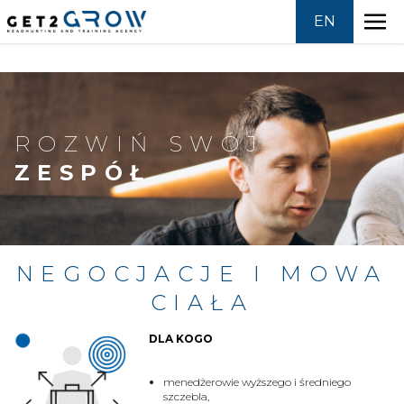
EN
Skip
HEADHUNTING
to
content
ROZWIŃ SWÓJ
OFERTY PRACY
ZESPÓŁ
SZKOLENIA
GROWPEDIA
NEGOCJACJE I MOWA
O NAS
CIAŁA
DLA KOGO
KONTAKT
menedżerowie wyższego i średniego
szczebla,