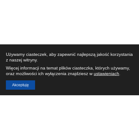
Używamy ciasteczek, aby zapewnić najlepszą jakość korzystania
z naszej witryny.
Więcej informacji na temat plików ciasteczka, których używamy,
oraz możliwości ich wyłączenia znajdziesz w
ustawieniach
.
Akceptuję