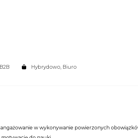
 B2B
Hybrydowo, Biuro
z zaangażowanie w wykonywanie powierzonych obowiązk
b motywację do nauki