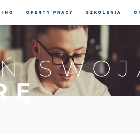
TING
OFERTY PRACY
SZKOLENIA
G
Ń SWOJ
RĘ