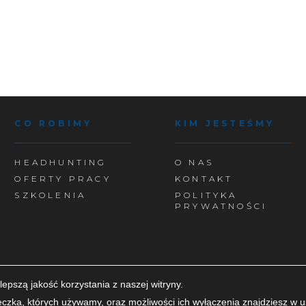
CO ROBIMY
KIM JESTEŚMY
HEADHUNTING
O NAS
OFERTY PRACY
KONTAKT
SZKOLENIA
POLITYKA
PRYWATNOŚCI
epszą jakość korzystania z naszej witryny.
teczka, których używamy, oraz możliwości ich wyłączenia znajdziesz w
u