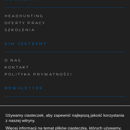
HEADHUNTING
OFERTY PRACY
SZKOLENIA
KIM JESTEŚMY
O NAS
KONTAKT
POLITYKA PRYWATNOŚCI
NEWSLETTER
© 2023 Get2Grow. ALL RIGHTS RESERVED.
Używamy ciasteczek, aby zapewnić najlepszą jakość korzystania
z naszej witryny.
Więcej informacji na temat plików ciasteczka, których używamy,