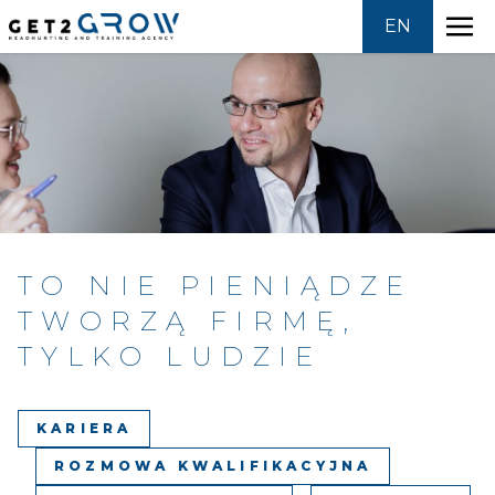
EN
Skip
to
HEADHUNTING
content
OFERTY PRACY
SZKOLENIA
TO NIE PIENIĄDZE
GROWPEDIA
TWORZĄ FIRMĘ,
TYLKO LUDZIE
O NAS
KONTAKT
KARIERA
ROZMOWA KWALIFIKACYJNA